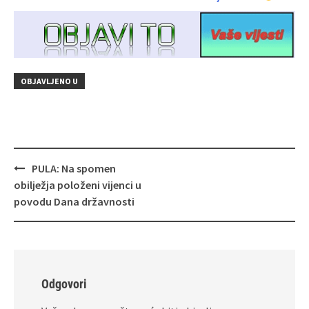
OBJAVLJENO U
Navigacija
PULA: Na spomen
objava
obilježja položeni vijenci u
povodu Dana državnosti
Odgovori