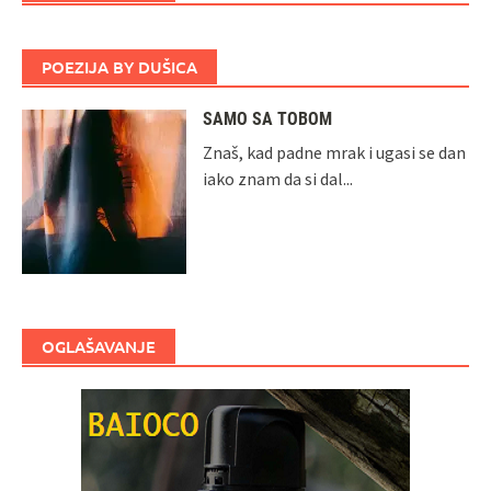
POEZIJA BY DUŠICA
SAMO SA TOBOM
Znaš, kad padne mrak i ugasi se dan
iako znam da si dal...
OGLAŠAVANJE