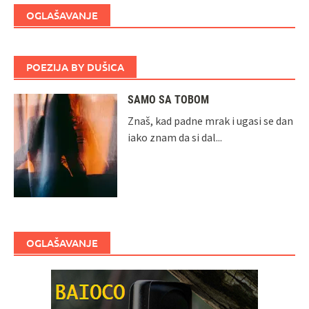
OGLAŠAVANJE
POEZIJA BY DUŠICA
SAMO SA TOBOM
Znaš, kad padne mrak i ugasi se dan
iako znam da si dal...
OGLAŠAVANJE