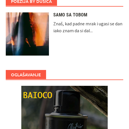
POEZIJA BY DUŠICA
SAMO SA TOBOM
Znaš, kad padne mrak i ugasi se dan
iako znam da si dal...
OGLAŠAVANJE