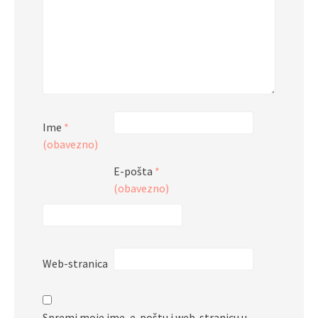
Ime
*
(obavezno)
E-pošta
*
(obavezno)
Web-stranica
Spremi moje ime, e-poštu i web-stranicu u