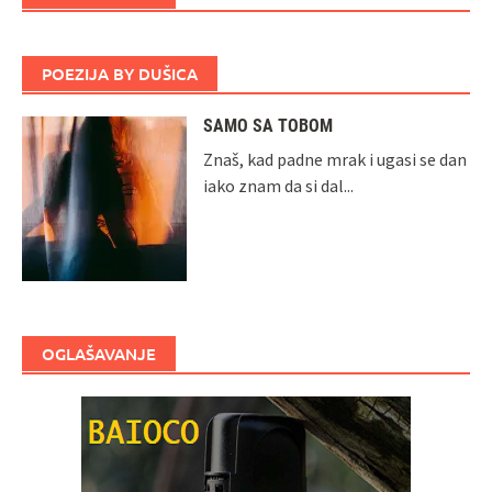
POEZIJA BY DUŠICA
SAMO SA TOBOM
Znaš, kad padne mrak i ugasi se dan
iako znam da si dal...
OGLAŠAVANJE