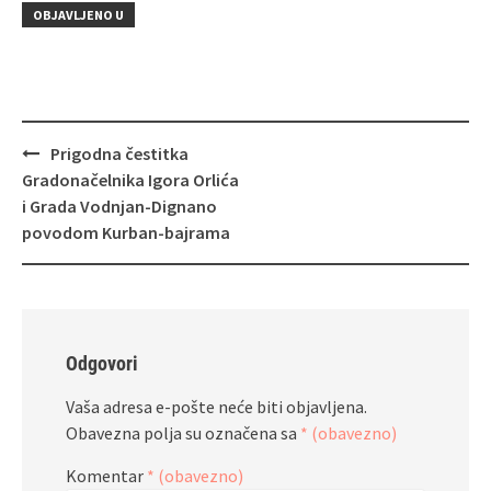
OBJAVLJENO U
Navigacija
Prigodna čestitka
objava
Gradonačelnika Igora Orlića
i Grada Vodnjan-Dignano
povodom Kurban-bajrama
Odgovori
Vaša adresa e-pošte neće biti objavljena.
Obavezna polja su označena sa
* (obavezno)
Komentar
* (obavezno)