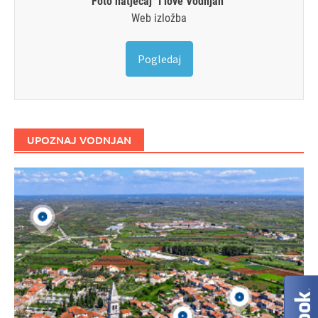
Foto natječaj "I love Vodnjan"
Web izložba
Pogledaj
UPOZNAJ VODNJAN