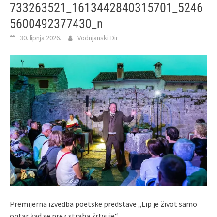
733263521_1613442840315701_5246
5600492377430_n
30. lipnja 2026.
Vodnjanski Đir
Premijerna izvedba poetske predstave „Lip je život samo
ontar kad se prez straha žrtvuje“