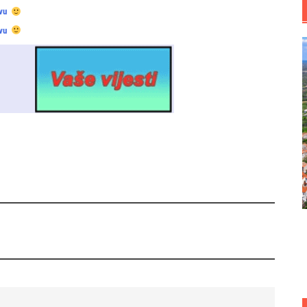
vu
vu