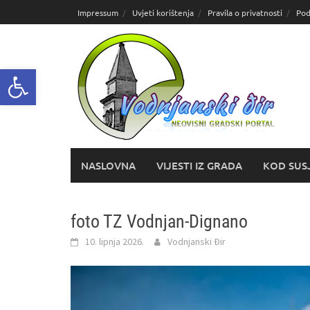
Skoči
Impressum
Uvjeti korištenja
Pravila o privatnosti
Pod
do
sadržaja
Open toolbar
NASLOVNA
VIJESTI IZ GRADA
KOD SUS
foto TZ Vodnjan-Dignano
10. lipnja 2026.
Vodnjanski Đir