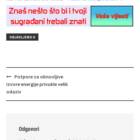
OBJAVLJENO U
Navigacija
Potpore za obnovljive
objava
izvore energije privukle velik
odaziv
Odgovori