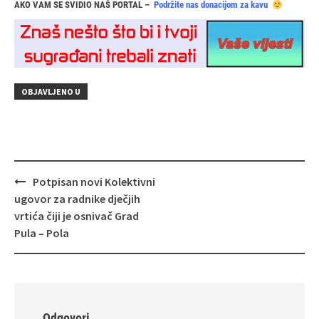
AKO VAM SE SVIDIO NAŠ PORTAL –
Podržite nas donacijom za kavu
OBJAVLJENO U
Navigacija
Potpisan novi Kolektivni
objava
ugovor za radnike dječjih
vrtića čiji je osnivač Grad
Pula – Pola
Odgovori