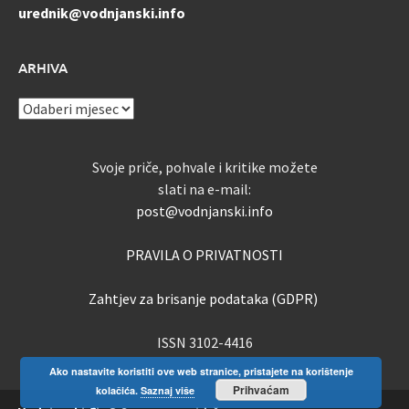
urednik@vodnjanski.info
ARHIVA
ARHIVA
Svoje priče, pohvale i kritike možete
slati na e-mail:
post@vodnjanski.info
PRAVILA O PRIVATNOSTI
Zahtjev za brisanje podataka (GDPR)
ISSN 3102-4416
Ako nastavite koristiti ove web stranice, pristajete na korištenje
Prihvaćam
kolačića.
Saznaj više