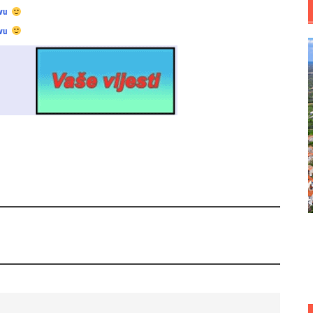
vu
vu