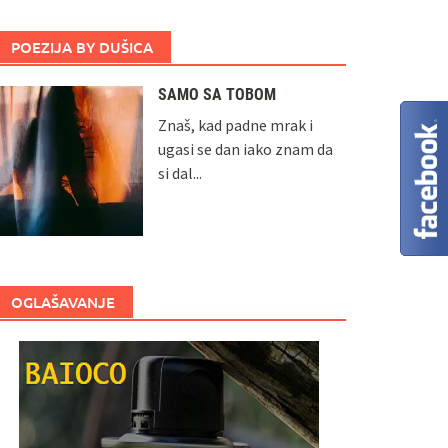
POEZIJA BY DUŠICA
SAMO SA TOBOM
Znaš, kad padne mrak i
ugasi se dan iako znam da
si dal...
OGLAŠAVANJE