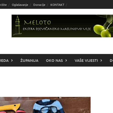
ržite
Oglašavanje
Donacije
KONTAKT
JEDA
ŽUPANIJA
OKO NAS
VAŠE VIJESTI
D