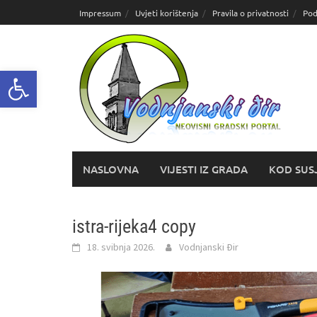
Skoči
Impressum
Uvjeti korištenja
Pravila o privatnosti
Pod
do
sadržaja
Open toolbar
NASLOVNA
VIJESTI IZ GRADA
KOD SUS
istra-rijeka4 copy
18. svibnja 2026.
Vodnjanski Đir