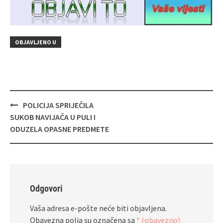
OBJAVLJENO U
Navigacija
POLICIJA SPRIJEČILA
objava
SUKOB NAVIJAČA U PULI I
ODUZELA OPASNE PREDMETE
Odgovori
Vaša adresa e-pošte neće biti objavljena.
Obavezna polja su označena sa
* (obavezno)