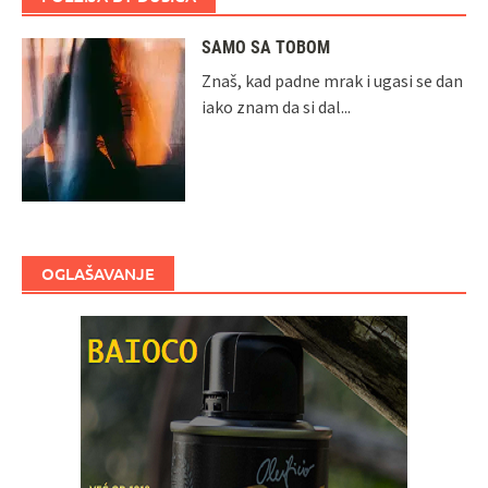
SAMO SA TOBOM
Znaš, kad padne mrak i ugasi se dan
iako znam da si dal...
OGLAŠAVANJE