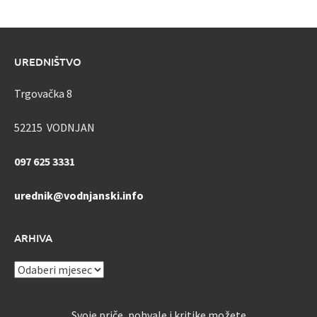
UREDNIŠTVO
Trgovačka 8
52215 VODNJAN
097 625 3331
urednik@vodnjanski.info
ARHIVA
ARHIVA
Svoje priče, pohvale i kritike možete