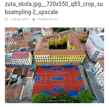
zuta_skola.jpg__720x550_q85_crop_su
bsampling-2_upscale
2. lipnja 2026.
Vodnjanski Đir