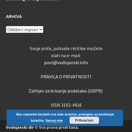
ARHIVA
ARHIVA
Svoje priče, pohvale i kritike možete
slati na e-mail:
post@vodnjanski.info
PRAVILA O PRIVATNOSTI
Zahtjev za brisanje podataka (GDPR)
ISSN 3102-4416
Ako nastavite koristiti ove web stranice, pristajete na korištenje
Prihvaćam
kolačića.
Saznaj više
Vodnjanski đir
© Sva prava pridržana.