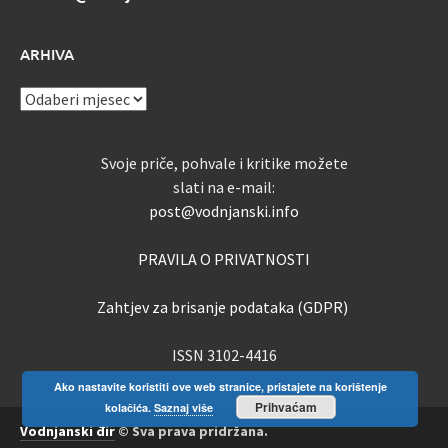
ARHIVA
ARHIVA
Svoje priče, pohvale i kritike možete
slati na e-mail:
post@vodnjanski.info
PRAVILA O PRIVATNOSTI
Zahtjev za brisanje podataka (GDPR)
ISSN 3102-4416
Ako nastavite koristiti ove web stranice, pristajete na korištenje
Prihvaćam
kolačića.
Saznaj više
Vodnjanski đir
© Sva prava pridržana.