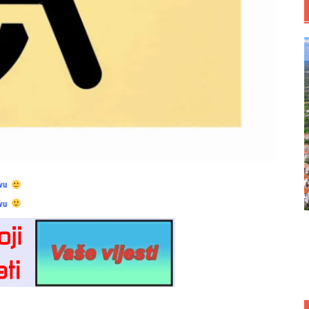
vu
vu