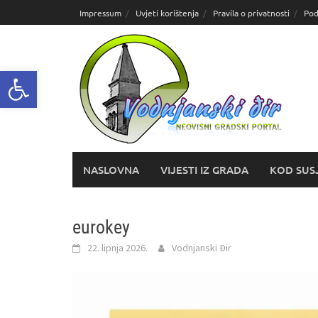
Skoči
Impressum
Uvjeti korištenja
Pravila o privatnosti
Pod
do
sadržaja
Open toolbar
NASLOVNA
VIJESTI IZ GRADA
KOD SUS
eurokey
22. lipnja 2026.
Vodnjanski Đir