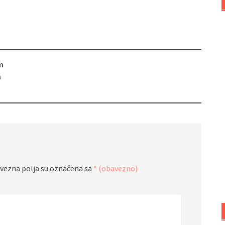
m
a
vezna polja su označena sa
* (obavezno)