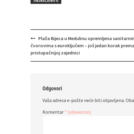
OBJAVLJENO U
Navigacija
Plaža Bijeca u Medulinu opremljena sanitarni
objava
čvorovima s euroključem – još jedan korak prem
pristupačnijoj zajednici
Odgovori
Vaša adresa e-pošte neće biti objavljena.
Oba
Komentar
* (obavezno)