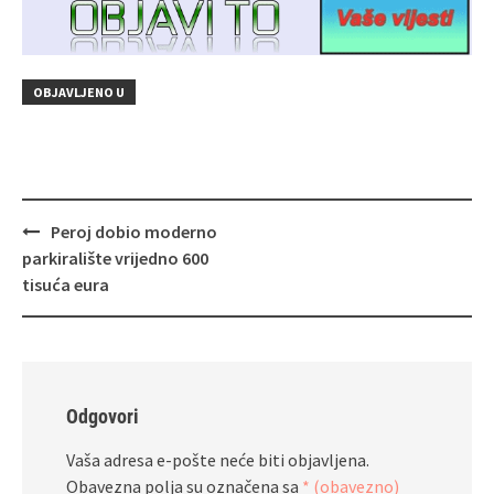
OBJAVLJENO U
Navigacija
Peroj dobio moderno
objava
parkiralište vrijedno 600
tisuća eura
Odgovori
Vaša adresa e-pošte neće biti objavljena.
Obavezna polja su označena sa
* (obavezno)