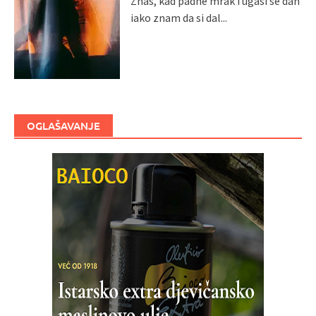
Znaš, kad padne mrak i ugasi se dan
iako znam da si dal...
OGLAŠAVANJE