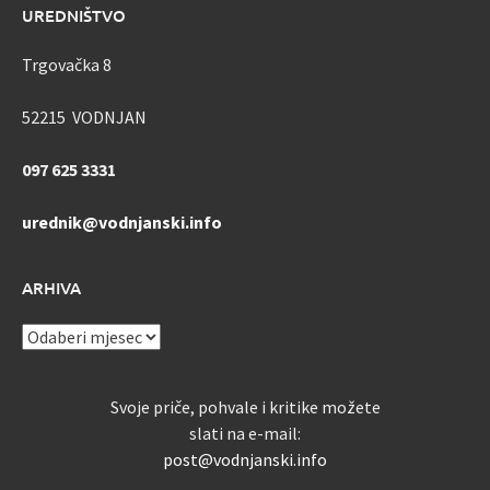
UREDNIŠTVO
Trgovačka 8
52215 VODNJAN
097 625 3331
urednik@vodnjanski.info
ARHIVA
ARHIVA
Svoje priče, pohvale i kritike možete
slati na e-mail:
post@vodnjanski.info