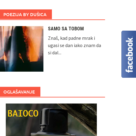
POEZIJA BY DUŠICA
SAMO SA TOBOM
Znaš, kad padne mrak i
ugasi se dan iako znam da
si dal...
OGLAŠAVANJE