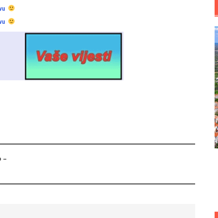
vu
vu
 –