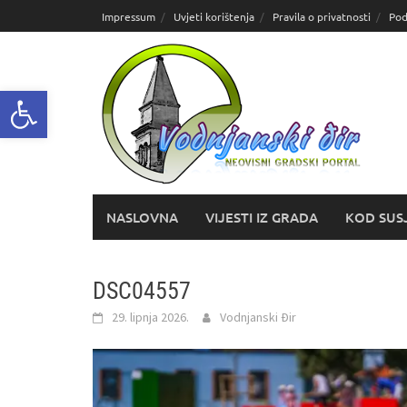
Skoči
Impressum
Uvjeti korištenja
Pravila o privatnosti
Pod
do
sadržaja
Open toolbar
NASLOVNA
VIJESTI IZ GRADA
KOD SUS
DSC04557
29. lipnja 2026.
Vodnjanski Đir