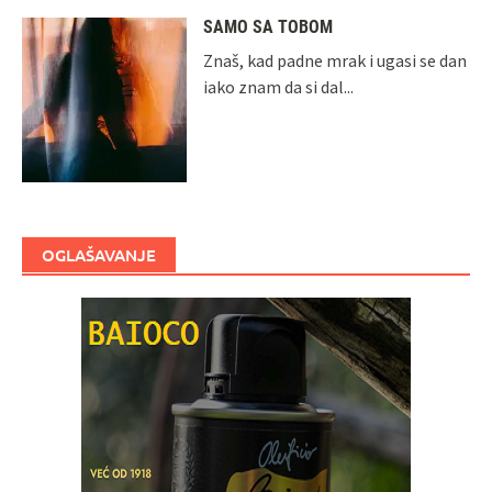
SAMO SA TOBOM
Znaš, kad padne mrak i ugasi se dan
iako znam da si dal...
OGLAŠAVANJE