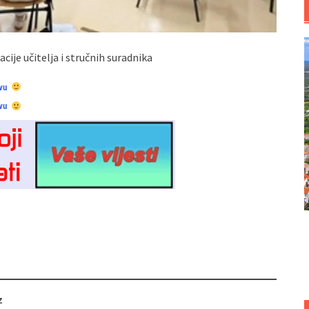
ije učitelja i stručnih suradnika
vu
vu
z