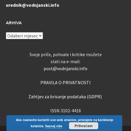
urednik@vodnjanski.info
ARHIVA
ARHIVA
Svoje priče, pohvale i kritike možete
slati na e-mail:
post@vodnjanski.info
PRAVILA O PRIVATNOSTI
Zahtjev za brisanje podataka (GDPR)
ISSN 3102-4416
Ako nastavite koristiti ove web stranice, pristajete na korištenje
Prihvaćam
kolačića.
Saznaj više