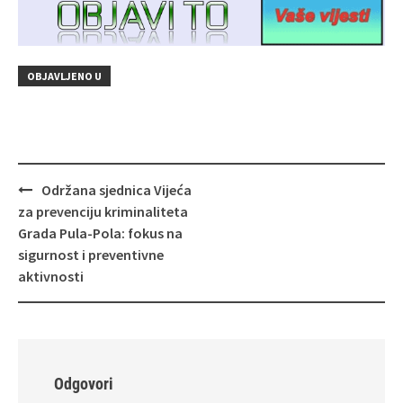
OBJAVLJENO U
Navigacija
Održana sjednica Vijeća
objava
za prevenciju kriminaliteta
Grada Pula-Pola: fokus na
sigurnost i preventivne
aktivnosti
Odgovori