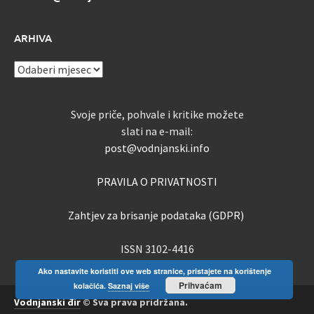
ARHIVA
ARHIVA
Svoje priče, pohvale i kritike možete
slati na e-mail:
post@vodnjanski.info
PRAVILA O PRIVATNOSTI
Zahtjev za brisanje podataka (GDPR)
ISSN 3102-4416
Ako nastavite koristiti ove web stranice, pristajete na korištenje
Prihvaćam
kolačića.
Saznaj više
Vodnjanski đir
© Sva prava pridržana.