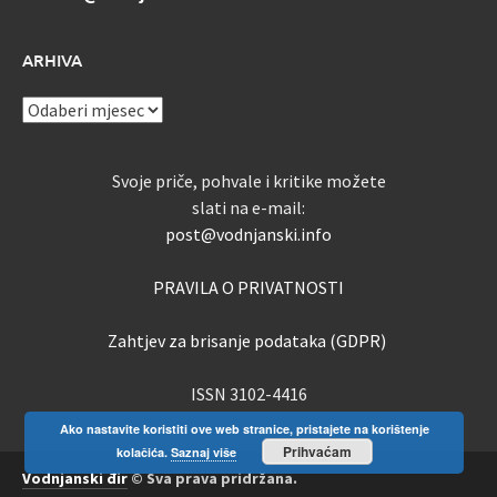
ARHIVA
ARHIVA
Svoje priče, pohvale i kritike možete
slati na e-mail:
post@vodnjanski.info
PRAVILA O PRIVATNOSTI
Zahtjev za brisanje podataka (GDPR)
ISSN 3102-4416
Ako nastavite koristiti ove web stranice, pristajete na korištenje
Prihvaćam
kolačića.
Saznaj više
Vodnjanski đir
© Sva prava pridržana.