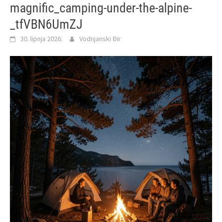
magnific_camping-under-the-alpine-
_tfVBN6UmZJ
30. lipnja 2026.
Vodnjanski Đir