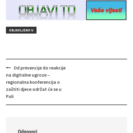
OBJAVLJENO U
Navigacija
Od prevencije do reakcije
objava
na digitalne ugroze –
regionalna konferencija o
zaštiti djece održat će se u
Puli
Odgovori