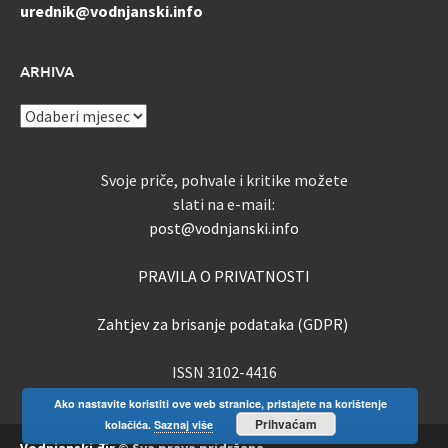
urednik@vodnjanski.info
ARHIVA
ARHIVA
Svoje priče, pohvale i kritike možete
slati na e-mail:
post@vodnjanski.info
PRAVILA O PRIVATNOSTI
Zahtjev za brisanje podataka (GDPR)
ISSN 3102-4416
Ako nastavite koristiti ove web stranice, pristajete na korištenje
Prihvaćam
kolačića.
Saznaj više