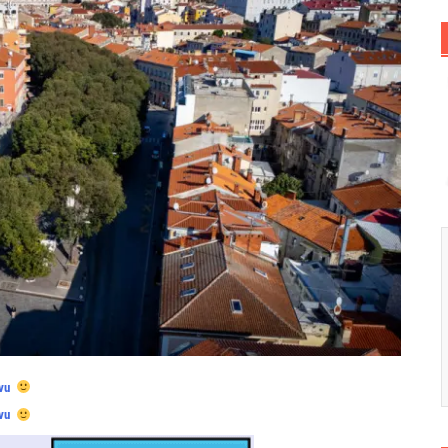
vu
vu