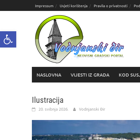
Skoči
Impressum
Uvjeti korištenja
Pravila o privatnosti
Pod
do
sadržaja
Open toolbar
NASLOVNA
VIJESTI IZ GRADA
KOD SUS
Ilustracija
20. svibnja 2026.
Vodnjanski Đir