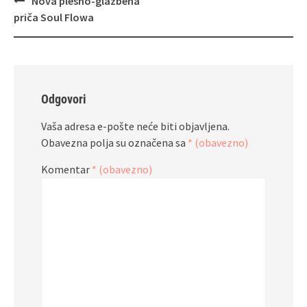
Nova plesno‑glazbena
objava
priča Soul Flowa
Odgovori
Vaša adresa e-pošte neće biti objavljena.
Obavezna polja su označena sa
* (obavezno)
Komentar
* (obavezno)