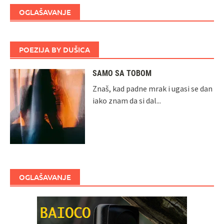
OGLAŠAVANJE
POEZIJA BY DUŠICA
SAMO SA TOBOM
Znaš, kad padne mrak i ugasi se dan
iako znam da si dal...
OGLAŠAVANJE