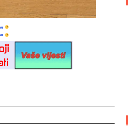
vu
vu