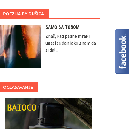
POEZIJA BY DUŠICA
SAMO SA TOBOM
Znaš, kad padne mrak i
ugasi se dan iako znam da
si dal...
OGLAŠAVANJE