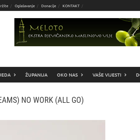
ržite
Oglašavanje
Donacije
KONTAKT
JEDA
ŽUPANIJA
OKO NAS
VAŠE VIJESTI
D
DREAMS) NO WORK (ALL GO)