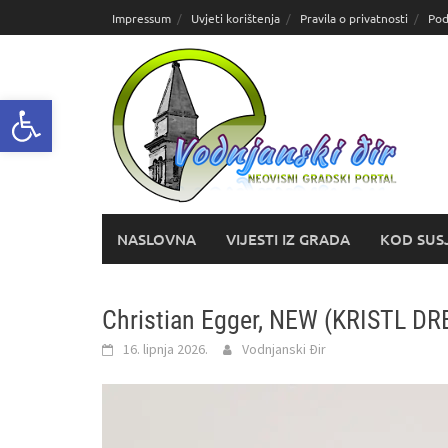
Skoči
Impressum
Uvjeti korištenja
Pravila o privatnosti
Pod
do
sadržaja
Open toolbar
NASLOVNA
VIJESTI IZ GRADA
KOD SUS
Christian Egger, NEW (KRISTL 
16. lipnja 2026.
Vodnjanski Đir