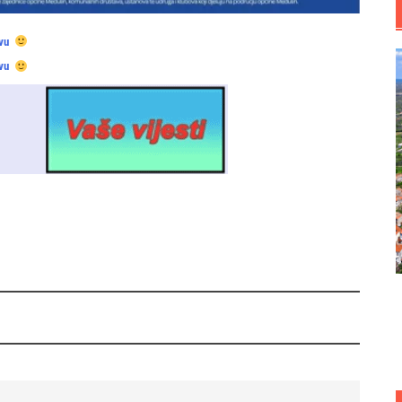
vu
vu