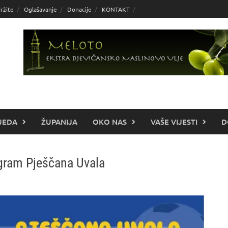
ržite
Oglašavanje
Donacije
KONTAKT
JEDA
ŽUPANIJA
OKO NAS
VAŠE VIJESTI
D
gram Pješčana Uvala