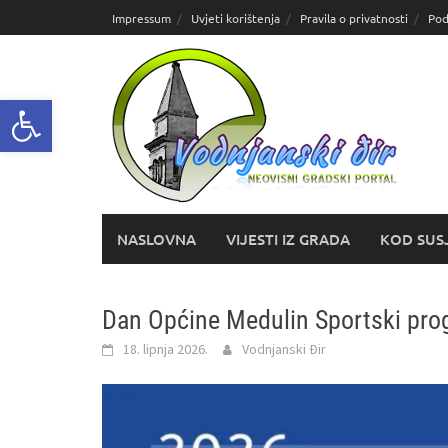
Skoči
Impressum
Uvjeti korištenja
Pravila o privatnosti
Pod
do
sadržaja
Open toolbar
NASLOVNA
VIJESTI IZ GRADA
KOD SUS
Dan Općine Medulin Sportski pro
18. lipnja 2026.
Vodnjanski Đir