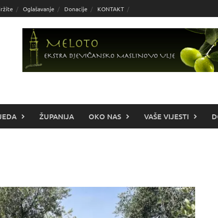
ržite
Oglašavanje
Donacije
KONTAKT
JEDA
ŽUPANIJA
OKO NAS
VAŠE VIJESTI
D