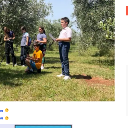
vu
vu