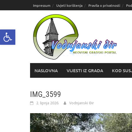
Skoči
Impressum
Uvjeti korištenja
Pravila o privatnosti
Pod
do
sadržaja
Open toolbar
NASLOVNA
VIJESTI IZ GRADA
KOD SUS
IMG_3599
2. lipnja 2026.
Vodnjanski Đir