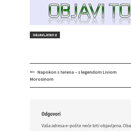
OBJAVLJENO U
Navigacija
Napokon s terena – s legendom Liviom
objava
Morosinom
Odgovori
Vaša adresa e-pošte neće biti objavljena.
Oba