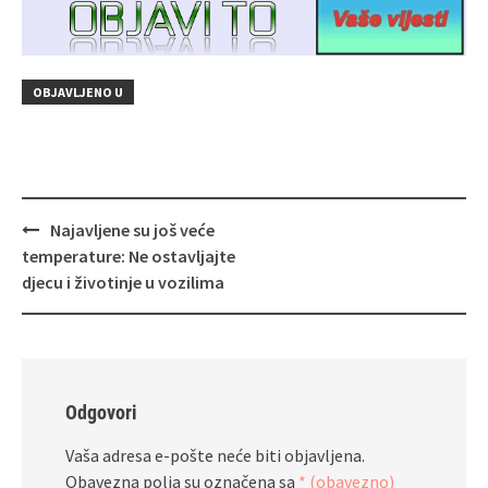
OBJAVLJENO U
Navigacija
Najavljene su još veće
objava
temperature: Ne ostavljajte
djecu i životinje u vozilima
Odgovori
Vaša adresa e-pošte neće biti objavljena.
Obavezna polja su označena sa
* (obavezno)