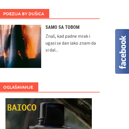
POEZIJA BY DUŠICA
SAMO SA TOBOM
Znaš, kad padne mrak i
ugasi se dan iako znam da
si dal...
OGLAŠAVANJE