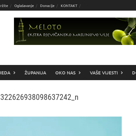
ržite
Oglašavanje
Donacije
KONTAKT
JEDA
ŽUPANIJA
OKO NAS
VAŠE VIJESTI
D
2322626938098637242_n