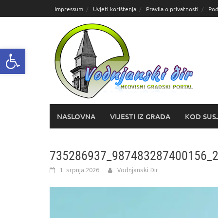
Skoči
Impressum
Uvjeti korištenja
Pravila o privatnosti
Pod
do
sadržaja
Open toolbar
NASLOVNA
VIJESTI IZ GRADA
KOD SUS
735286937_987483287400156_
1. srpnja 2026.
Vodnjanski Đir