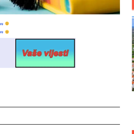
vu
vu