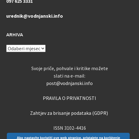
097 625 3331
urednik@vodnjanski.info
ARHIVA
ARHIVA
Svoje priče, pohvale i kritike možete
slati na e-mail:
post@vodnjanski.info
PRAVILA O PRIVATNOSTI
Zahtjev za brisanje podataka (GDPR)
ISSN 3102-4416
Ako nastavite koristiti ove web stranice, pristajete na korištenje