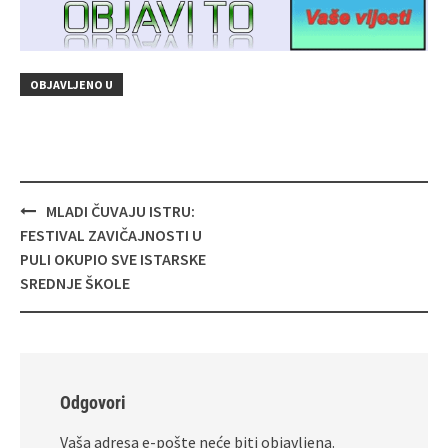
OBJAVLJENO U
Navigacija
MLADI ČUVAJU ISTRU:
objava
FESTIVAL ZAVIČAJNOSTI U
PULI OKUPIO SVE ISTARSKE
SREDNJE ŠKOLE
Odgovori
Vaša adresa e-pošte neće biti objavljena.