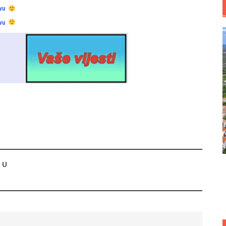
vu
vu
 U