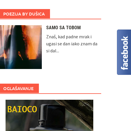
POEZIJA BY DUŠICA
SAMO SA TOBOM
Znaš, kad padne mrak i
ugasi se dan iako znam da
si dal...
OGLAŠAVANJE