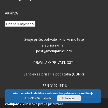
ARHIVA
ARHIVA
Svoje priče, pohvale i kritike možete
slati na e-mail:
post@vodnjanski.info
PRAVILA O PRIVATNOSTI
Zahtjev za brisanje podataka (GDPR)
ISSN 3102-4416
Ako nastavite koristiti ove web stranice, pristajete na korištenje
Prihvaćam
kolačića.
Saznaj više
Vodnjanski đir
© Sva prava pridržana.