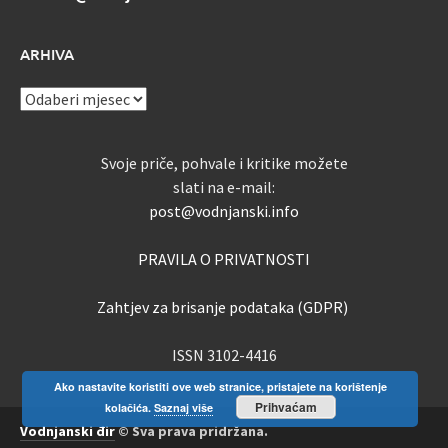
ARHIVA
ARHIVA
Svoje priče, pohvale i kritike možete
slati na e-mail:
post@vodnjanski.info
PRAVILA O PRIVATNOSTI
Zahtjev za brisanje podataka (GDPR)
ISSN 3102-4416
Ako nastavite koristiti ove web stranice, pristajete na korištenje
Prihvaćam
kolačića.
Saznaj više
Vodnjanski đir
© Sva prava pridržana.