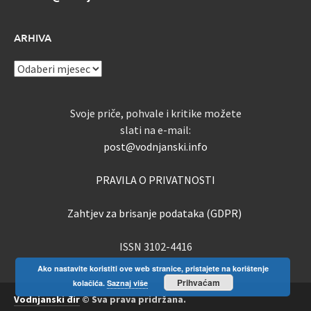
ARHIVA
ARHIVA
Svoje priče, pohvale i kritike možete
slati na e-mail:
post@vodnjanski.info
PRAVILA O PRIVATNOSTI
Zahtjev za brisanje podataka (GDPR)
ISSN 3102-4416
Ako nastavite koristiti ove web stranice, pristajete na korištenje
Prihvaćam
kolačića.
Saznaj više
Vodnjanski đir
© Sva prava pridržana.