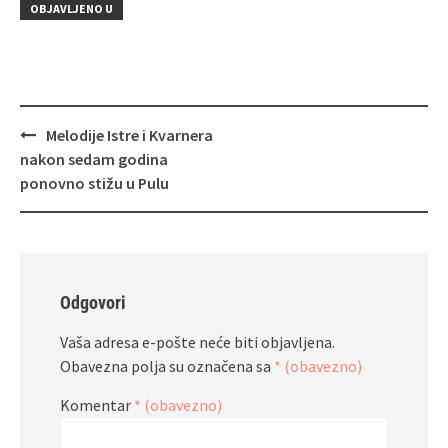
OBJAVLJENO U
Navigacija
Melodije Istre i Kvarnera
objava
nakon sedam godina
ponovno stižu u Pulu
Odgovori
Vaša adresa e-pošte neće biti objavljena.
Obavezna polja su označena sa
* (obavezno)
Komentar
* (obavezno)