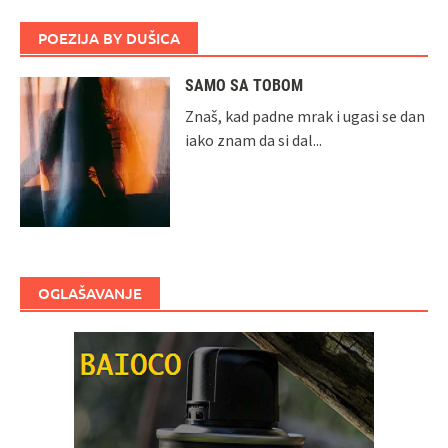
POEZIJA BY DUŠICA
SAMO SA TOBOM
Znaš, kad padne mrak i ugasi se dan
iako znam da si dal...
OGLAŠAVANJE