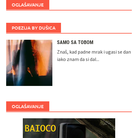
OGLAŠAVANJE
POEZIJA BY DUŠICA
SAMO SA TOBOM
Znaš, kad padne mrak i ugasi se dan
iako znam da si dal...
OGLAŠAVANJE