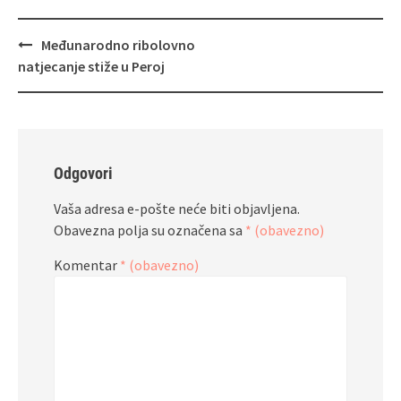
Navigacija
Međunarodno ribolovno
objava
natjecanje stiže u Peroj
Odgovori
Vaša adresa e-pošte neće biti objavljena.
Obavezna polja su označena sa
* (obavezno)
Komentar
* (obavezno)