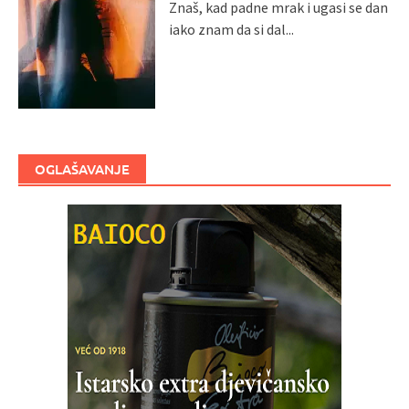
Znaš, kad padne mrak i ugasi se dan
iako znam da si dal...
OGLAŠAVANJE