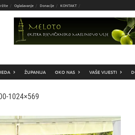
ržite
Oglašavanje
Donacije
KONTAKT
JEDA
ŽUPANIJA
OKO NAS
VAŠE VIJESTI
D
600-1024×569