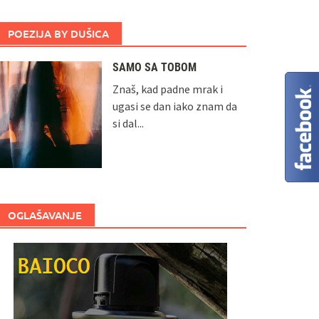
POEZIJA BY DUŠICA
SAMO SA TOBOM
Znaš, kad padne mrak i
ugasi se dan iako znam da
si dal...
OGLAŠAVANJE