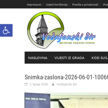
Skoči
Impressum
Uvjeti korištenja
Pravila o privatnosti
Pod
do
sadržaja
Open toolbar
NASLOVNA
VIJESTI IZ GRADA
KOD SUS
Snimka-zaslona-2026-06-01-100
2. lipnja 2026.
Vodnjanski Đir