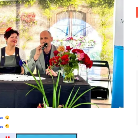
vu
vu