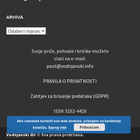
ARHIVA
ARHIVA
Svoje priče, pohvale i kritike možete
slati na e-mail:
post@vodnjanski.info
PRAVILA O PRIVATNOSTI
Zahtjev za brisanje podataka (GDPR)
ISSN 3102-4416
Ako nastavite koristiti ove web stranice, pristajete na korištenje
Prihvaćam
kolačića.
Saznaj više
Vodnjanski đir
© Sva prava pridržana.