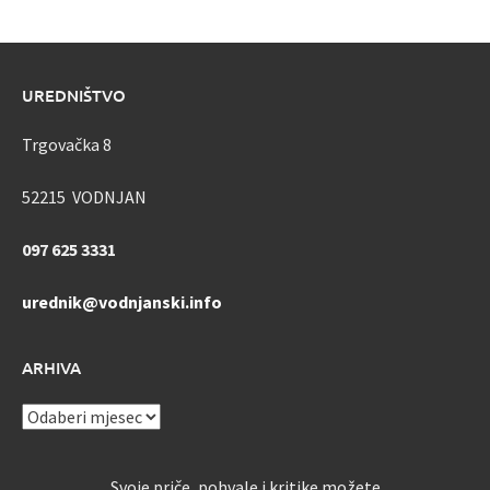
UREDNIŠTVO
Trgovačka 8
52215 VODNJAN
097 625 3331
urednik@vodnjanski.info
ARHIVA
ARHIVA
Svoje priče, pohvale i kritike možete