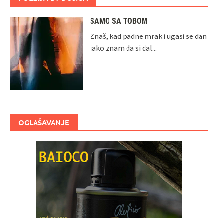
SAMO SA TOBOM
Znaš, kad padne mrak i ugasi se dan
iako znam da si dal...
OGLAŠAVANJE