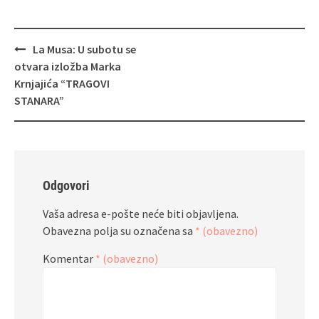
Navigacija
La Musa: U subotu se
objava
otvara izložba Marka
Krnjajića “TRAGOVI
STANARA”
Odgovori
Vaša adresa e-pošte neće biti objavljena.
Obavezna polja su označena sa
* (obavezno)
Komentar
* (obavezno)