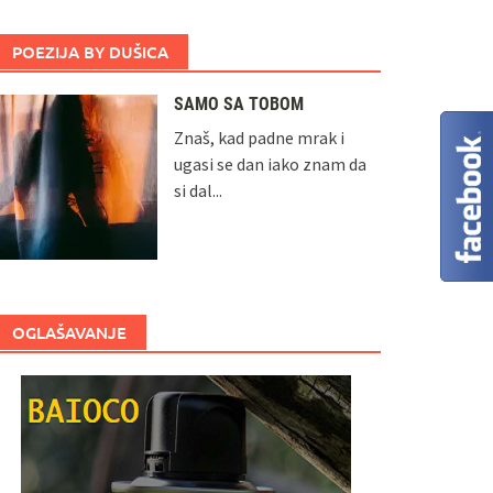
POEZIJA BY DUŠICA
SAMO SA TOBOM
Znaš, kad padne mrak i
ugasi se dan iako znam da
si dal...
OGLAŠAVANJE