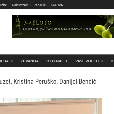
ržite
Oglašavanje
Donacije
KONTAKT
JEDA
ŽUPANIJA
OKO NAS
VAŠE VIJESTI
D
guzet, Kristina Peruško, Danijel Benčić