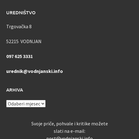
UREDNIŠTVO
Trgovačka 8
52215 VODNJAN
097 625 3331
urednik@vodnjanski.info
ARHIVA
ARHIVA
Svoje priče, pohvale i kritike možete
slati na e-mail:
post@vodnjanski.info