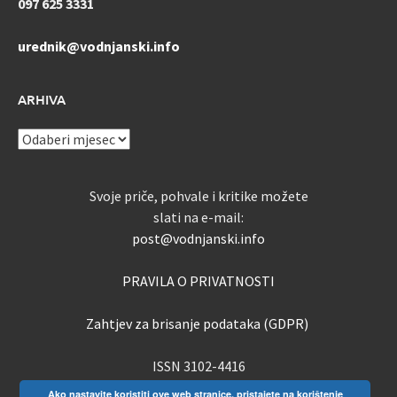
097 625 3331
urednik@vodnjanski.info
ARHIVA
ARHIVA
Svoje priče, pohvale i kritike možete
slati na e-mail:
post@vodnjanski.info
PRAVILA O PRIVATNOSTI
Zahtjev za brisanje podataka (GDPR)
ISSN 3102-4416
Ako nastavite koristiti ove web stranice, pristajete na korištenje