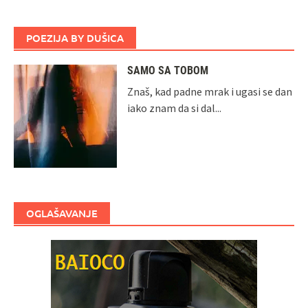
POEZIJA BY DUŠICA
SAMO SA TOBOM
Znaš, kad padne mrak i ugasi se dan
iako znam da si dal...
OGLAŠAVANJE