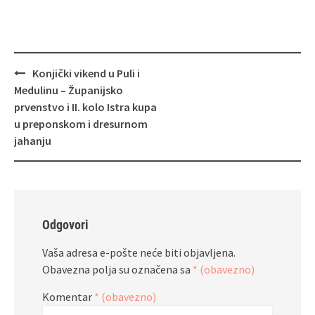
Navigacija
Konjički vikend u Puli i
objava
Medulinu – Županijsko
prvenstvo i II. kolo Istra kupa
u preponskom i dresurnom
jahanju
Odgovori
Vaša adresa e-pošte neće biti objavljena.
Obavezna polja su označena sa
* (obavezno)
Komentar
* (obavezno)