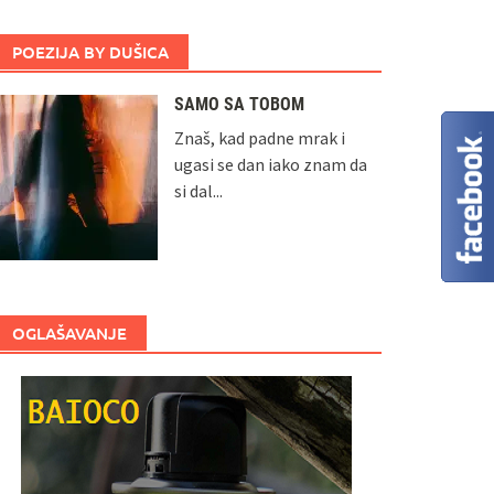
POEZIJA BY DUŠICA
SAMO SA TOBOM
Znaš, kad padne mrak i
ugasi se dan iako znam da
si dal...
OGLAŠAVANJE