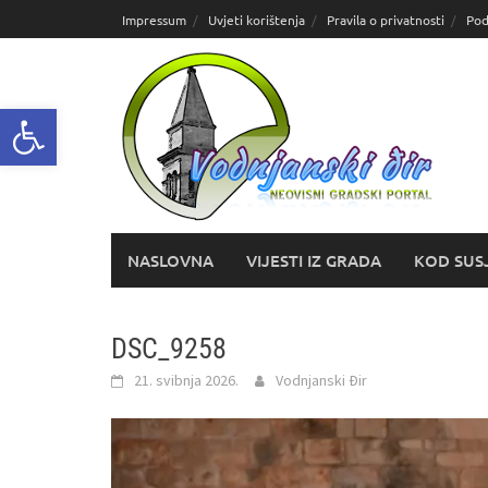
Skoči
Impressum
Uvjeti korištenja
Pravila o privatnosti
Pod
do
sadržaja
Open toolbar
NASLOVNA
VIJESTI IZ GRADA
KOD SUS
DSC_9258
21. svibnja 2026.
Vodnjanski Đir