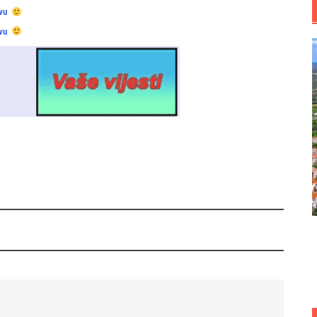
vu
vu